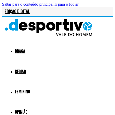
Saltar para o conteúdo principal
Ir para o footer
Edição Digital
Braga
Região
Feminino
Opinião