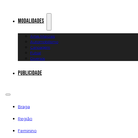
Modalidades
Artes Marciais
Automobilismo
Canoagem
Futsal
Diversos
Publicidade
Braga
Região
Feminino