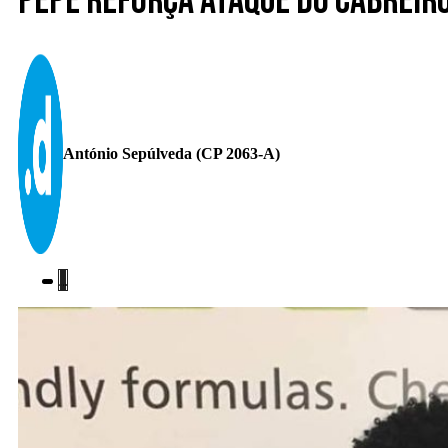
Pepe reforça ataque do Cabreir
António Sepúlveda (CP 2063-A)