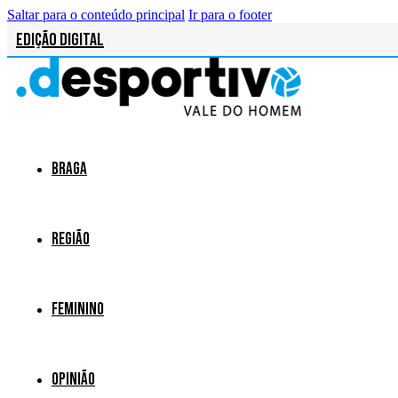
Saltar para o conteúdo principal
Ir para o footer
Edição Digital
Braga
Região
Feminino
Opinião