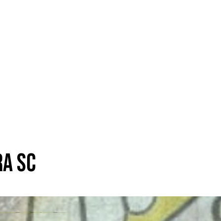
ra SC