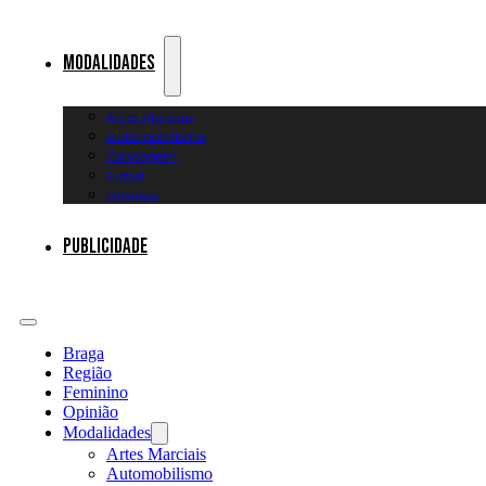
Modalidades
Artes Marciais
Automobilismo
Canoagem
Futsal
Diversos
Publicidade
Braga
Região
Feminino
Opinião
Modalidades
Artes Marciais
Automobilismo