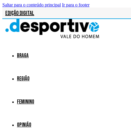
Saltar para o conteúdo principal
Ir para o footer
Edição Digital
Braga
Região
Feminino
Opinião