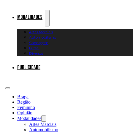
Modalidades
Artes Marciais
Automobilismo
Canoagem
Futsal
Diversos
Publicidade
Braga
Região
Feminino
Opinião
Modalidades
Artes Marciais
Automobilismo