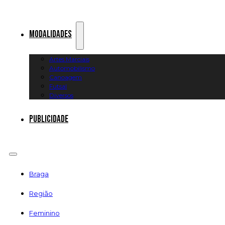
Modalidades
Artes Marciais
Automobilismo
Canoagem
Futsal
Diversos
Publicidade
Braga
Região
Feminino