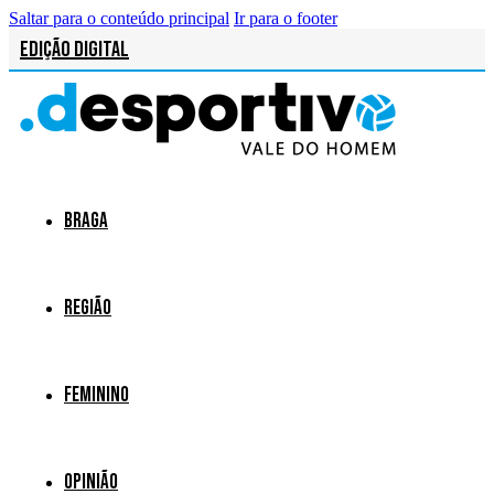
Saltar para o conteúdo principal
Ir para o footer
Edição Digital
Braga
Região
Feminino
Opinião