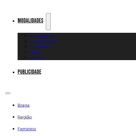
Modalidades
Artes Marciais
Automobilismo
Canoagem
Futsal
Diversos
Publicidade
Braga
Região
Feminino