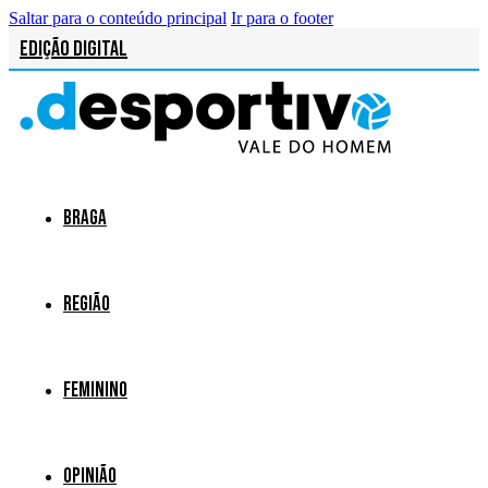
Saltar para o conteúdo principal
Ir para o footer
Edição Digital
Braga
Região
Feminino
Opinião