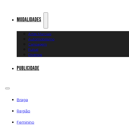
Modalidades
Artes Marciais
Automobilismo
Canoagem
Futsal
Diversos
Publicidade
Braga
Região
Feminino