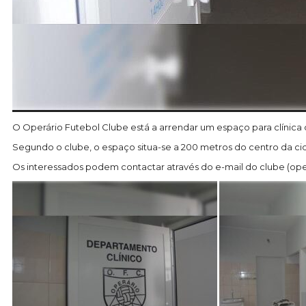
O Operário Futebol Clube está a arrendar um espaço para clínica de
Segundo o clube, o espaço situa-se a 200 metros do centro da ci
Os interessados podem contactar através do e-mail do clube (op