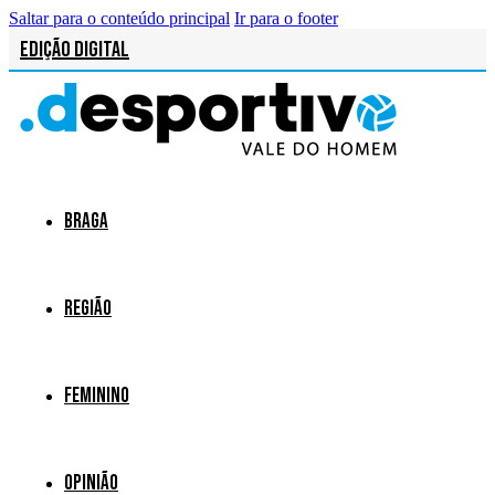
Saltar para o conteúdo principal
Ir para o footer
Edição Digital
Braga
Região
Feminino
Opinião