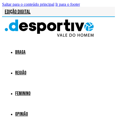
Saltar para o conteúdo principal
Ir para o footer
Edição Digital
Braga
Região
Feminino
Opinião