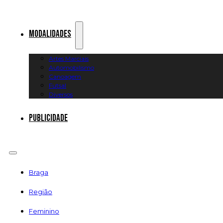
Modalidades
Artes Marciais
Automobilismo
Canoagem
Futsal
Diversos
Publicidade
Braga
Região
Feminino