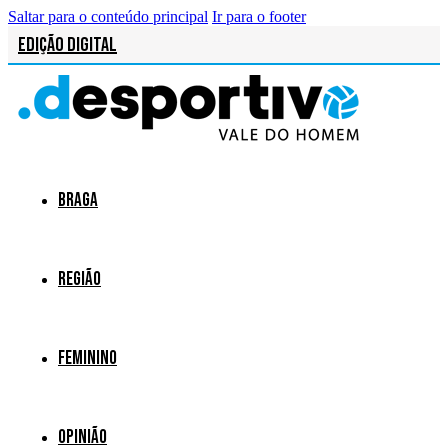
Saltar para o conteúdo principal
Ir para o footer
Edição Digital
Braga
Região
Feminino
Opinião