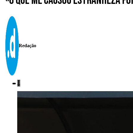
«O que me causou estranheza foi
Redação