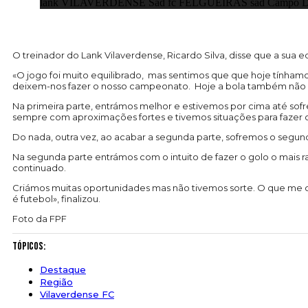
lank VILAVERDENSE Sad fc FELGUEIRAS sad Campo Da Cr
O treinador do Lank Vilaverdense, Ricardo Silva, disse que a sua e
«O jogo foi muito equilibrado, mas sentimos que que hoje tínhamo
deixem-nos fazer o nosso campeonato. Hoje a bola também não qui
Na primeira parte, entrámos melhor e estivemos por cima até sofre
sempre com aproximações fortes e tivemos situações para fazer o 
Do nada, outra vez, ao acabar a segunda parte, sofremos o segun
Na segunda parte entrámos com o intuito de fazer o golo o mais
continuado.
Criámos muitas oportunidades mas não tivemos sorte. O que me ca
é futebol», finalizou.
Foto da FPF
Tópicos:
Destaque
Região
Vilaverdense FC