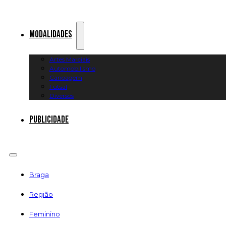
Modalidades
Artes Marciais
Automobilismo
Canoagem
Futsal
Diversos
Publicidade
Braga
Região
Feminino