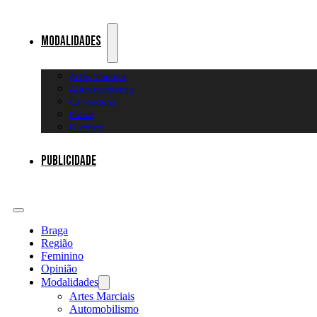
Modalidades
Artes Marciais
Automobilismo
Canoagem
Futsal
Diversos
Publicidade
Braga
Região
Feminino
Opinião
Modalidades
Artes Marciais
Automobilismo