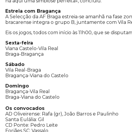
há aqui uma simbiose perfeita», concluiu.
Estreia com Bragança
A Selecção da AF Braga estreia-se amanhã na fase zo
bracarense integra o grupo B, juntamente com Vila Re
Eis os jogos, todos com início às 11h00, que se disputam
Sexta-feira
Viana Castelo-Vila Real
Braga-Bragança
Sábado
Vila Real-Braga
Bragança-Viana do Castelo
Domingo
Bragança-Vila Real
Braga-Viana do Castelo
Os convocados
AD Oliveirense: Rafa (gr), João Barros e Paulinho
Santa Eulália: Gil
CD Ponte: Pedro Leite
Forjães SC: Vassalo