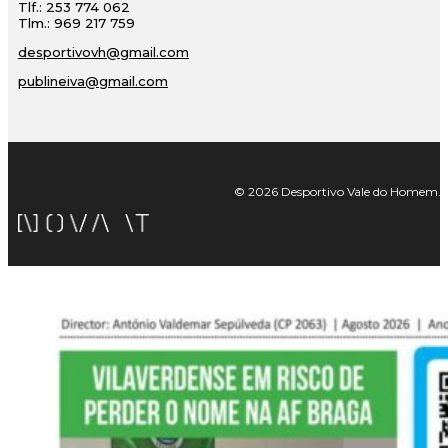
Tlf.: 253 774 062
Tlm.: 969 217 759
desportivovh@gmail.com
publineiva@gmail.com
© 2026 Desportivo Vale do Homem. Tod