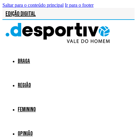
Saltar para o conteúdo principal
Ir para o footer
Edição Digital
Braga
Região
Feminino
Opinião