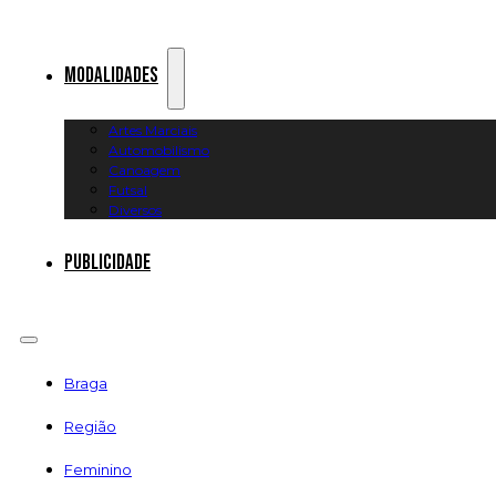
Modalidades
Artes Marciais
Automobilismo
Canoagem
Futsal
Diversos
Publicidade
Braga
Região
Feminino