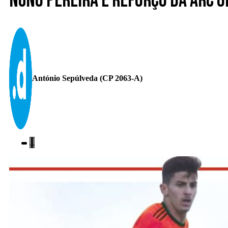
Nuno Pereira é reforço da ARC O
António Sepúlveda (CP 2063-A)