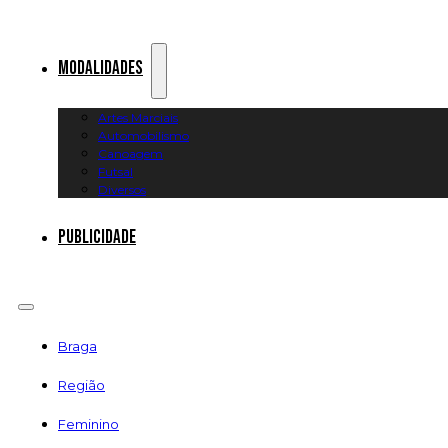
Modalidades
Artes Marciais
Automobilismo
Canoagem
Futsal
Diversos
Publicidade
Braga
Região
Feminino