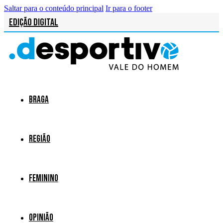
Saltar para o conteúdo principal
Ir para o footer
Edição Digital
Braga
Região
Feminino
Opinião