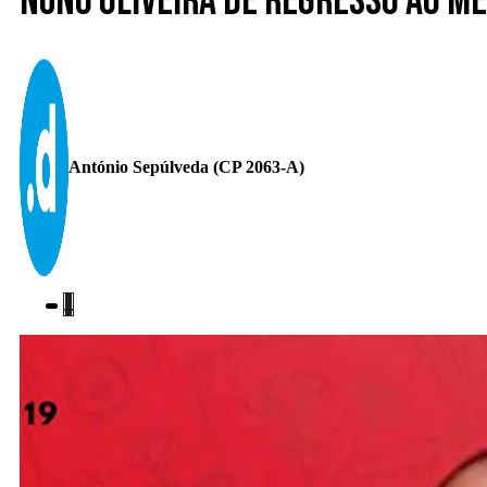
Nuno Oliveira de regresso ao M
António Sepúlveda (CP 2063-A)