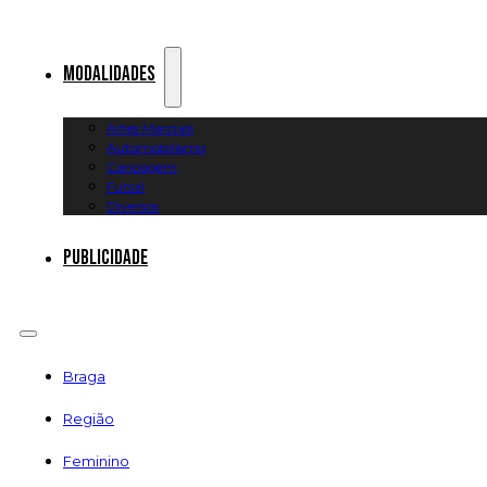
Modalidades
Artes Marciais
Automobilismo
Canoagem
Futsal
Diversos
Publicidade
Braga
Região
Feminino