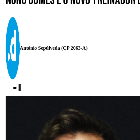
Nuno Gomes é o novo treinador d
António Sepúlveda (CP 2063-A)