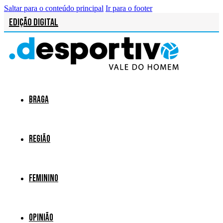
Saltar para o conteúdo principal
Ir para o footer
Edição Digital
Braga
Região
Feminino
Opinião