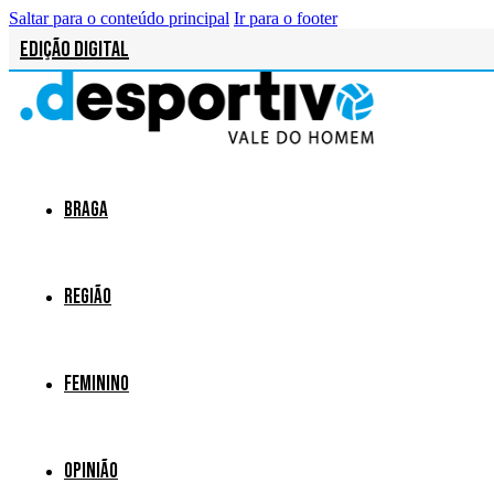
Saltar para o conteúdo principal
Ir para o footer
Edição Digital
Braga
Região
Feminino
Opinião