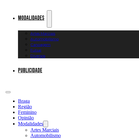
Modalidades
Artes Marciais
Automobilismo
Canoagem
Futsal
Diversos
Publicidade
Braga
Região
Feminino
Opinião
Modalidades
Artes Marciais
Automobilismo