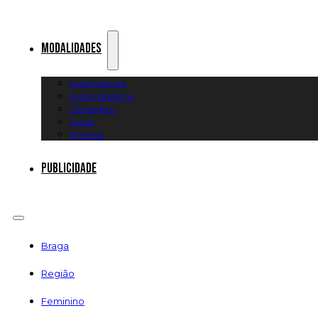
Modalidades
Artes Marciais
Automobilismo
Canoagem
Futsal
Diversos
Publicidade
Braga
Região
Feminino