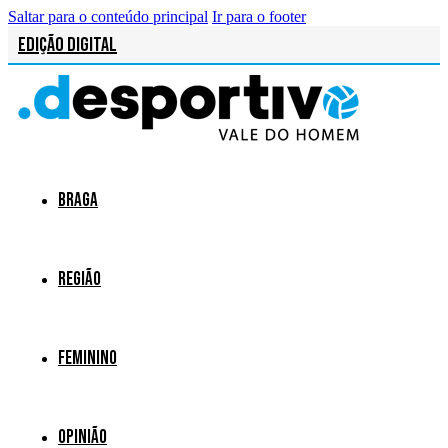
Saltar para o conteúdo principal
Ir para o footer
Edição Digital
Braga
Região
Feminino
Opinião