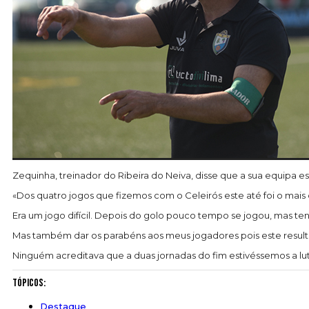
Zequinha, treinador do Ribeira do Neiva, disse que a sua equipa 
«Dos quatro jogos que fizemos com o Celeirós este até foi o mai
Era um jogo difícil. Depois do golo pouco tempo se jogou, mas te
Mas também dar os parabéns aos meus jogadores pois este result
Ninguém acreditava que a duas jornadas do fim estivéssemos a luta
Tópicos:
Destaque