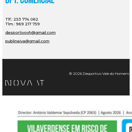
Dpt. Comercial
Tlf.: 253 774 062
Tlm.: 969 217 759
desportivovh@gmail.com
publineiva@gmail.com
© 2026 Desportivo Vale do Homem. Tod