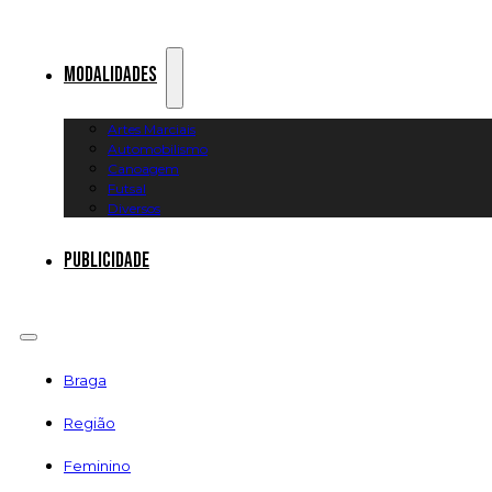
Modalidades
Artes Marciais
Automobilismo
Canoagem
Futsal
Diversos
Publicidade
Braga
Região
Feminino