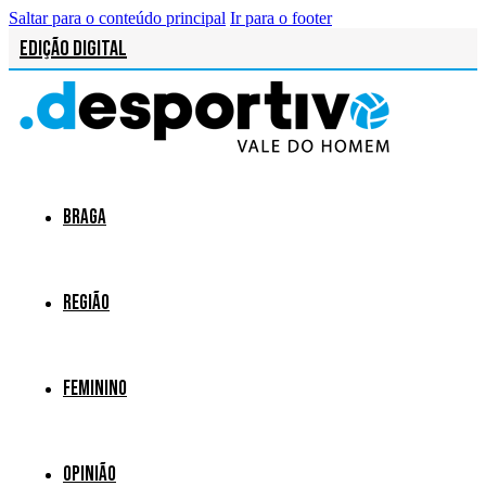
Saltar para o conteúdo principal
Ir para o footer
Edição Digital
Braga
Região
Feminino
Opinião