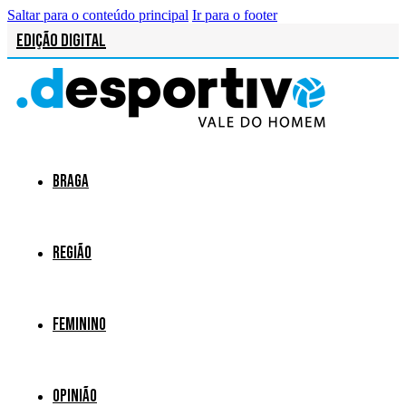
Saltar para o conteúdo principal
Ir para o footer
Edição Digital
Braga
Região
Feminino
Opinião