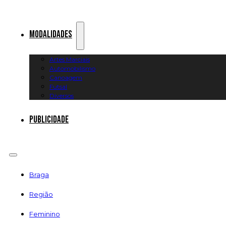
Modalidades
Artes Marciais
Automobilismo
Canoagem
Futsal
Diversos
Publicidade
Braga
Região
Feminino