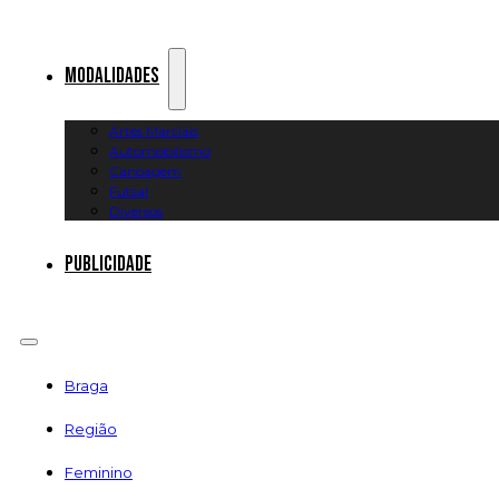
Modalidades
Artes Marciais
Automobilismo
Canoagem
Futsal
Diversos
Publicidade
Braga
Região
Feminino