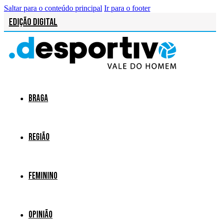
Saltar para o conteúdo principal
Ir para o footer
Edição Digital
Braga
Região
Feminino
Opinião