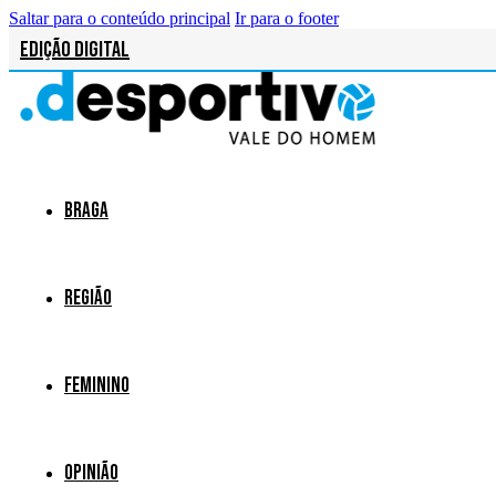
Saltar para o conteúdo principal
Ir para o footer
Edição Digital
Braga
Região
Feminino
Opinião