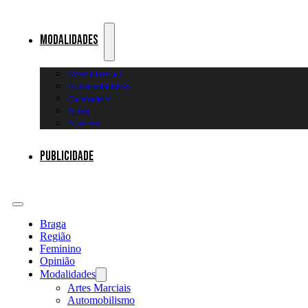
Modalidades
Artes Marciais
Automobilismo
Canoagem
Futsal
Diversos
Publicidade
Braga
Região
Feminino
Opinião
Modalidades
Artes Marciais
Automobilismo