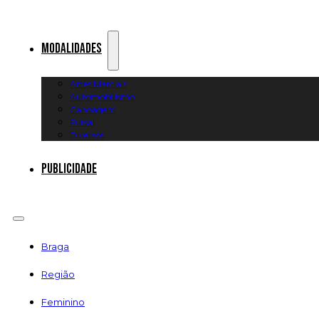
Modalidades
Artes Marciais
Automobilismo
Canoagem
Futsal
Diversos
Publicidade
Braga
Região
Feminino