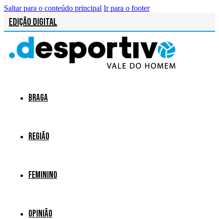
Saltar para o conteúdo principal
Ir para o footer
Edição Digital
Braga
Região
Feminino
Opinião