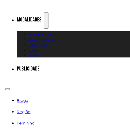
Modalidades
Artes Marciais
Automobilismo
Canoagem
Futsal
Diversos
Publicidade
Braga
Região
Feminino