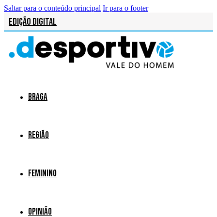
Saltar para o conteúdo principal
Ir para o footer
Edição Digital
Braga
Região
Feminino
Opinião