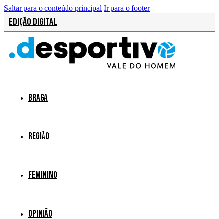
Saltar para o conteúdo principal
Ir para o footer
Edição Digital
Braga
Região
Feminino
Opinião