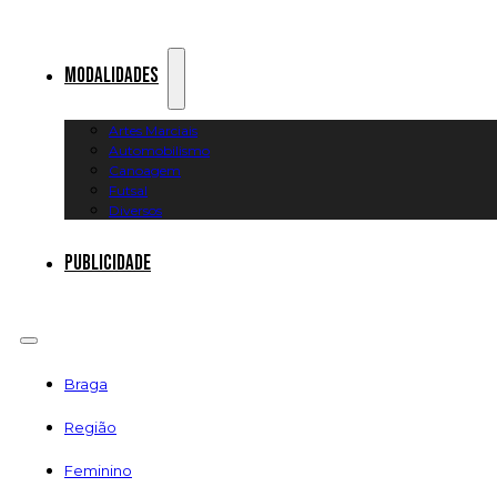
Modalidades
Artes Marciais
Automobilismo
Canoagem
Futsal
Diversos
Publicidade
Braga
Região
Feminino