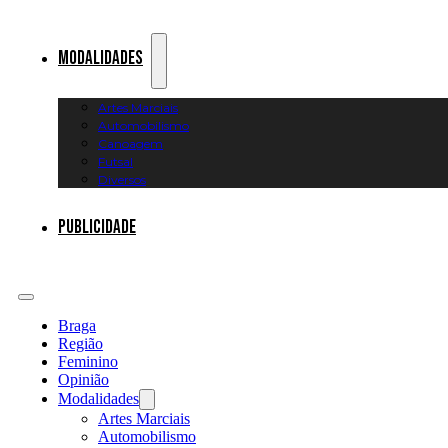
Modalidades
Artes Marciais
Automobilismo
Canoagem
Futsal
Diversos
Publicidade
Braga
Região
Feminino
Opinião
Modalidades
Artes Marciais
Automobilismo