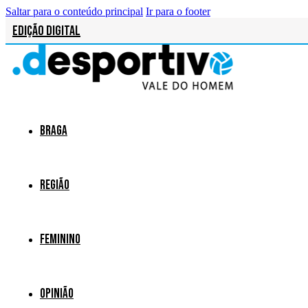
Saltar para o conteúdo principal
Ir para o footer
Edição Digital
Braga
Região
Feminino
Opinião