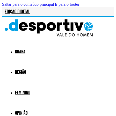
Saltar para o conteúdo principal
Ir para o footer
Edição Digital
Braga
Região
Feminino
Opinião