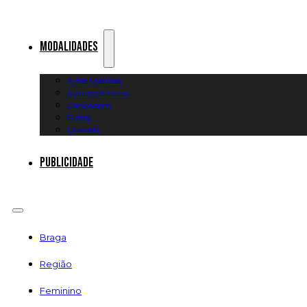
Modalidades
Artes Marciais
Automobilismo
Canoagem
Futsal
Diversos
Publicidade
Braga
Região
Feminino