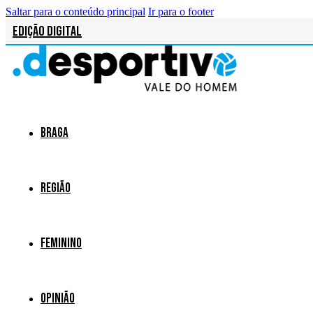
Saltar para o conteúdo principal
Ir para o footer
Edição Digital
Braga
Região
Feminino
Opinião