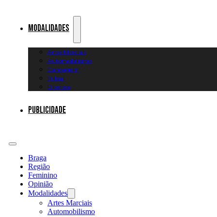
Modalidades
Artes Marciais
Automobilismo
Canoagem
Futsal
Diversos
Publicidade
Braga
Região
Feminino
Opinião
Modalidades
Artes Marciais
Automobilismo