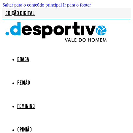
Saltar para o conteúdo principal
Ir para o footer
Edição Digital
Braga
Região
Feminino
Opinião