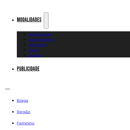
Modalidades
Artes Marciais
Automobilismo
Canoagem
Futsal
Diversos
Publicidade
Braga
Região
Feminino