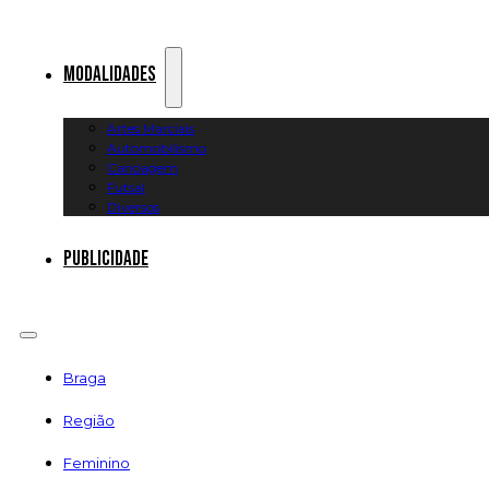
Modalidades
Artes Marciais
Automobilismo
Canoagem
Futsal
Diversos
Publicidade
Braga
Região
Feminino