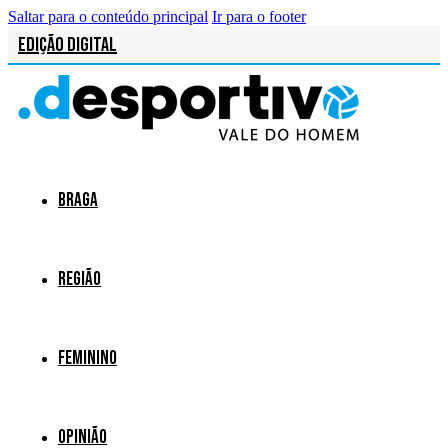
Saltar para o conteúdo principal
Ir para o footer
Edição Digital
Braga
Região
Feminino
Opinião