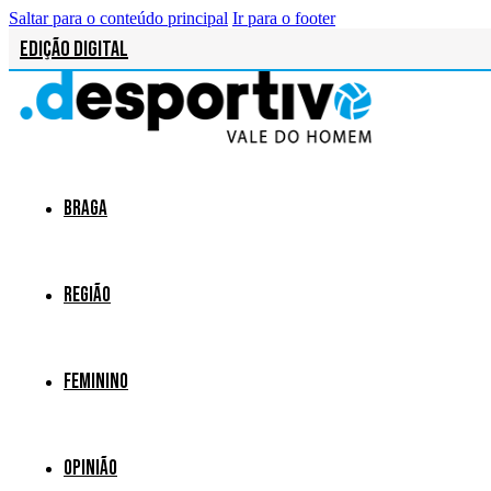
Saltar para o conteúdo principal
Ir para o footer
Edição Digital
Braga
Região
Feminino
Opinião