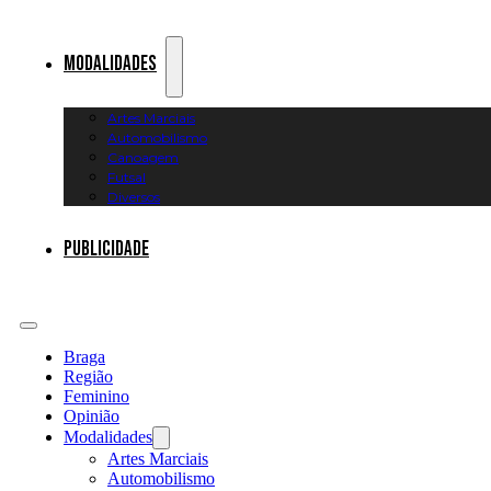
Modalidades
Artes Marciais
Automobilismo
Canoagem
Futsal
Diversos
Publicidade
Braga
Região
Feminino
Opinião
Modalidades
Artes Marciais
Automobilismo