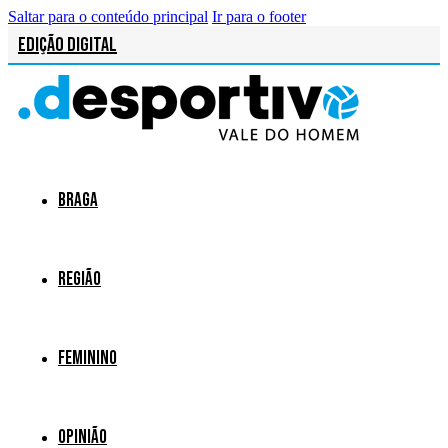
Saltar para o conteúdo principal
Ir para o footer
Edição Digital
Braga
Região
Feminino
Opinião