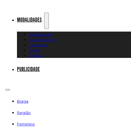
Modalidades
Artes Marciais
Automobilismo
Canoagem
Futsal
Diversos
Publicidade
Braga
Região
Feminino