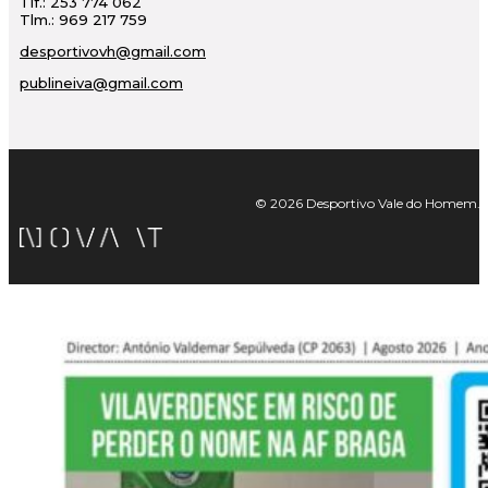
Tlf.: 253 774 062
Tlm.: 969 217 759
desportivovh@gmail.com
publineiva@gmail.com
© 2026 Desportivo Vale do Homem. Tod