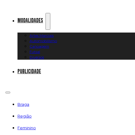
Modalidades
Artes Marciais
Automobilismo
Canoagem
Futsal
Diversos
Publicidade
Braga
Região
Feminino