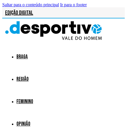
Saltar para o conteúdo principal
Ir para o footer
Edição Digital
Braga
Região
Feminino
Opinião