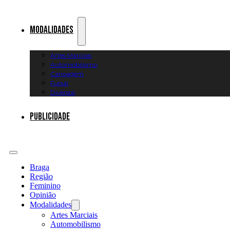
Modalidades
Artes Marciais
Automobilismo
Canoagem
Futsal
Diversos
Publicidade
Braga
Região
Feminino
Opinião
Modalidades
Artes Marciais
Automobilismo