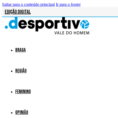
Saltar para o conteúdo principal
Ir para o footer
Edição Digital
Braga
Região
Feminino
Opinião