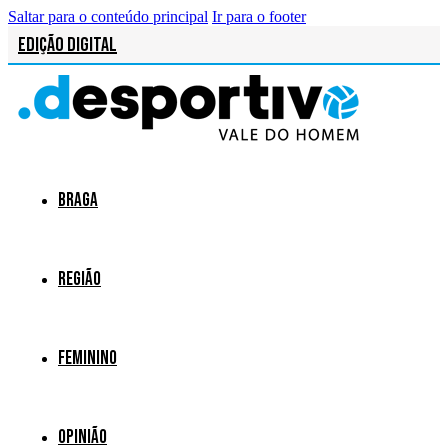
Saltar para o conteúdo principal
Ir para o footer
Edição Digital
Braga
Região
Feminino
Opinião