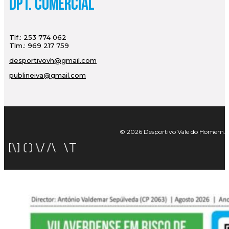
Dpt. Comercial
Tlf.: 253 774 062
Tlm.: 969 217 759
desportivovh@gmail.com
publineiva@gmail.com
© 2026 Desportivo Vale do Homem. Tod