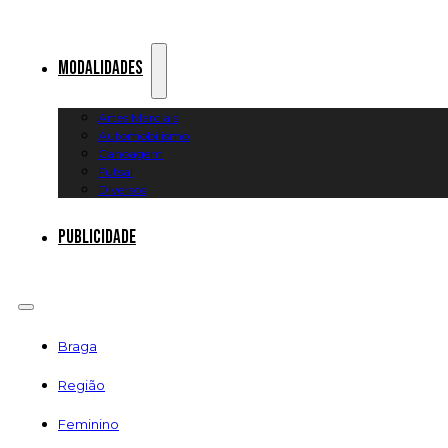
Modalidades
Artes Marciais
Automobilismo
Canoagem
Futsal
Diversos
Publicidade
Braga
Região
Feminino