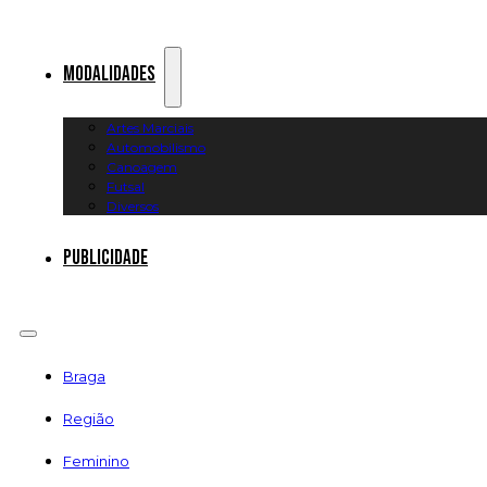
Modalidades
Artes Marciais
Automobilismo
Canoagem
Futsal
Diversos
Publicidade
Braga
Região
Feminino