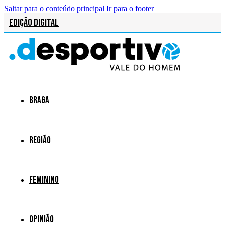
Saltar para o conteúdo principal
Ir para o footer
Edição Digital
Braga
Região
Feminino
Opinião