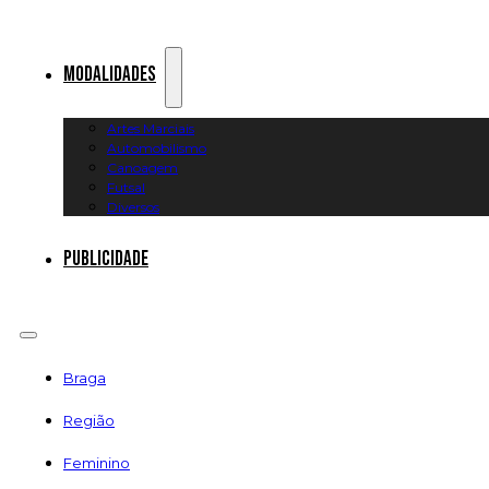
Modalidades
Artes Marciais
Automobilismo
Canoagem
Futsal
Diversos
Publicidade
Braga
Região
Feminino