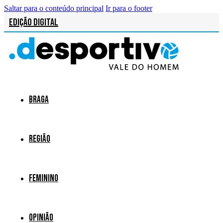
Saltar para o conteúdo principal
Ir para o footer
Edição Digital
Braga
Região
Feminino
Opinião