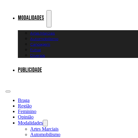
Modalidades
Artes Marciais
Automobilismo
Canoagem
Futsal
Diversos
Publicidade
Braga
Região
Feminino
Opinião
Modalidades
Artes Marciais
Automobilismo