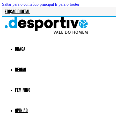
Saltar para o conteúdo principal
Ir para o footer
Edição Digital
Braga
Região
Feminino
Opinião