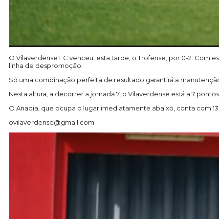
O Vilaverdense FC venceu, esta tarde, o Trofense, por 0-2. Com e
linha de despromoção.
Só uma combinação perfeita de resultado garantirá a manutençã
Nesta altura, a decorrer a jornada 7, o Vilaverdense está a 7 pont
O Anadia, que ocupa o lugar imediatamente abaixo, conta com 1
ovilaverdense@gmail.com