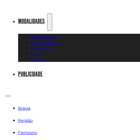
Modalidades
Artes Marciais
Automobilismo
Canoagem
Futsal
Diversos
Publicidade
Braga
Região
Feminino