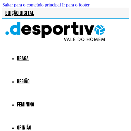
Saltar para o conteúdo principal
Ir para o footer
Edição Digital
Braga
Região
Feminino
Opinião