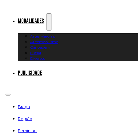
Modalidades
Artes Marciais
Automobilismo
Canoagem
Futsal
Diversos
Publicidade
Braga
Região
Feminino