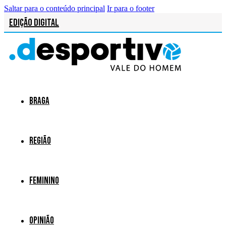
Saltar para o conteúdo principal
Ir para o footer
Edição Digital
Braga
Região
Feminino
Opinião