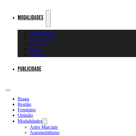
Modalidades
Artes Marciais
Automobilismo
Canoagem
Futsal
Diversos
Publicidade
Braga
Região
Feminino
Opinião
Modalidades
Artes Marciais
Automobilismo