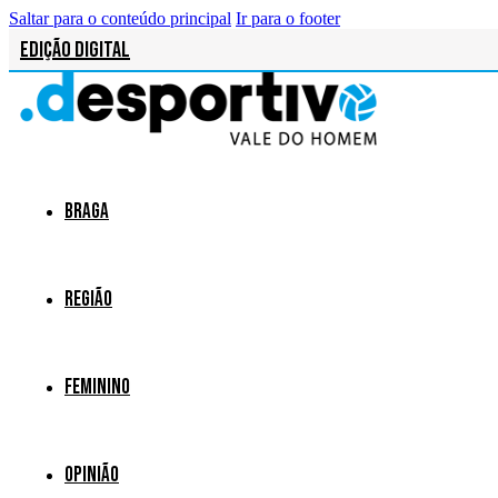
Saltar para o conteúdo principal
Ir para o footer
Edição Digital
Braga
Região
Feminino
Opinião