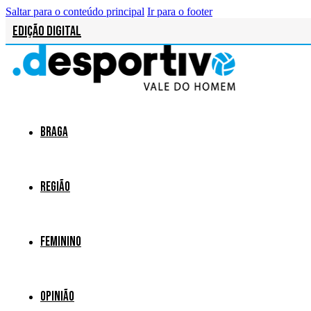
Saltar para o conteúdo principal
Ir para o footer
Edição Digital
Braga
Região
Feminino
Opinião