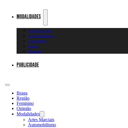
Modalidades
Artes Marciais
Automobilismo
Canoagem
Futsal
Diversos
Publicidade
Braga
Região
Feminino
Opinião
Modalidades
Artes Marciais
Automobilismo