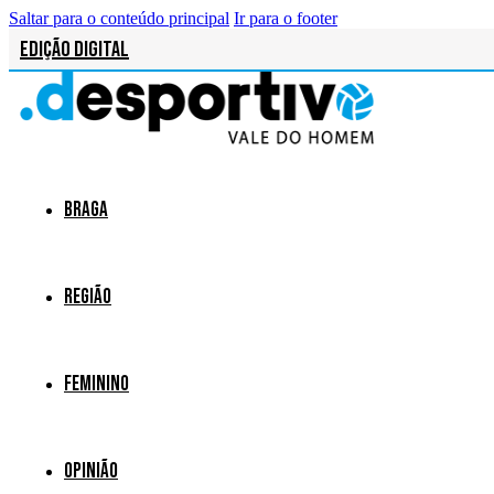
Saltar para o conteúdo principal
Ir para o footer
Edição Digital
Braga
Região
Feminino
Opinião