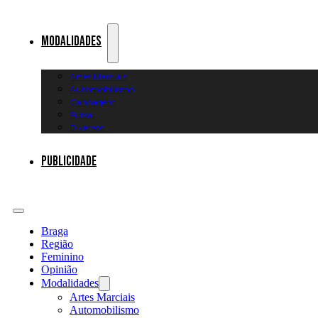
Modalidades
Artes Marciais
Automobilismo
Canoagem
Futsal
Diversos
Publicidade
Braga
Região
Feminino
Opinião
Modalidades
Artes Marciais
Automobilismo