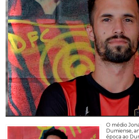
O médio Jona
Dumiense, an
época ao Dum