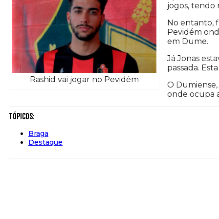
jogos, tendo
No entanto, 
Pevidém onde
em Dume.
Já Jonas est
passada. Esta
Rashid vai jogar no Pevidém
O Dumiense, 
onde ocupa a 
Tópicos:
Braga
Destaque