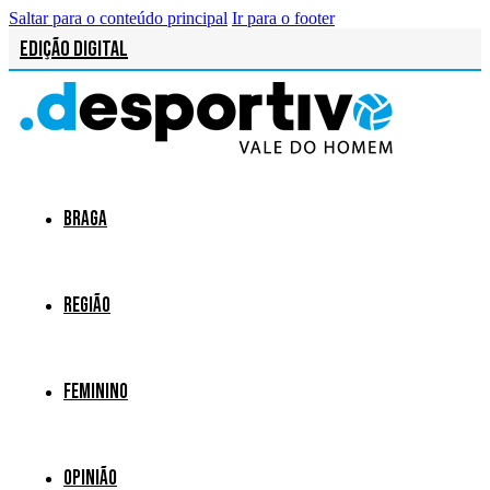
Saltar para o conteúdo principal
Ir para o footer
Edição Digital
Braga
Região
Feminino
Opinião