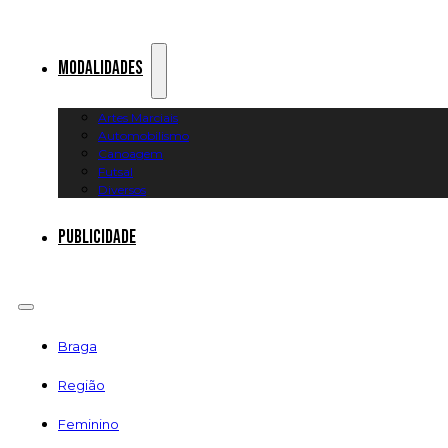
Modalidades
Artes Marciais
Automobilismo
Canoagem
Futsal
Diversos
Publicidade
Braga
Região
Feminino