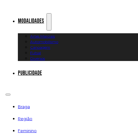
Modalidades
Artes Marciais
Automobilismo
Canoagem
Futsal
Diversos
Publicidade
Braga
Região
Feminino