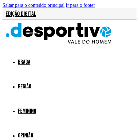
Saltar para o conteúdo principal
Ir para o footer
Edição Digital
Braga
Região
Feminino
Opinião