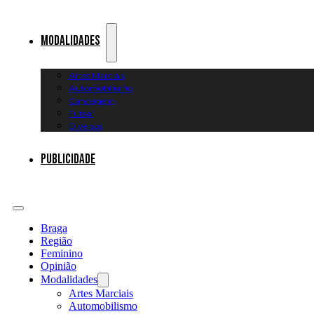
Modalidades
Artes Marciais
Automobilismo
Canoagem
Futsal
Diversos
Publicidade
Braga
Região
Feminino
Opinião
Modalidades
Artes Marciais
Automobilismo