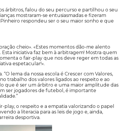
s árbitros, falou do seu percurso e partilhou o seu
crianças mostraram-se entusiasmadas e fizeram
, Pinheiro respondeu ser o seu maior sonho e que
de coração cheio». «Estes momentos dão-me alento
e. Esta iniciativa faz bem à arbitragem! Mostra quem
E fomenta o fair-play que nos deve reger em todas as
iativa espetacular!«.
va. “O lema da nossa escola é Crescer com Valores,
no trabalho dos valores ligados ao respeito e ao
 do que é ser um árbitro e uma maior amplitude das
em ser jogadores de futebol, é importante
idade.”
ir-play, o respeito e a empatia valorizando o papel
ndo a literacia para as leis de jogo e, ainda,
reira desportiva.