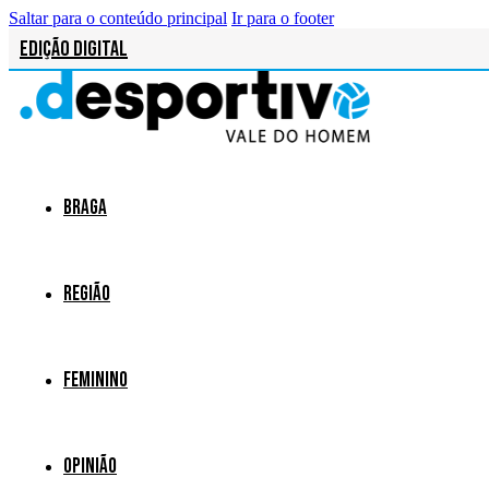
Saltar para o conteúdo principal
Ir para o footer
Edição Digital
Braga
Região
Feminino
Opinião