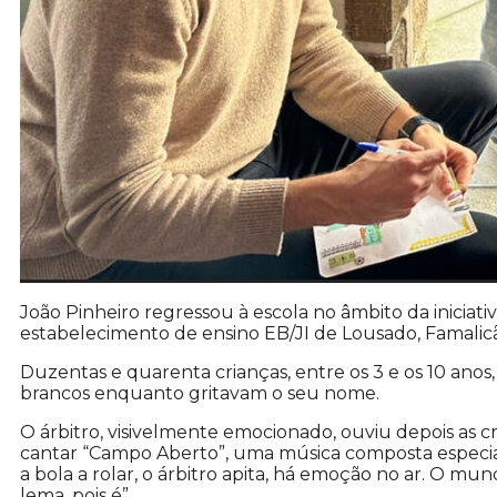
João Pinheiro regressou à escola no âmbito da iniciativ
estabelecimento de ensino EB/JI de Lousado, Famalic
Duzentas e quarenta crianças, entre os 3 e os 10 ano
brancos enquanto gritavam o seu nome.
O árbitro, visivelmente emocionado, ouviu depois as cr
cantar “Campo Aberto”, uma música composta especia
a bola a rolar, o árbitro apita, há emoção no ar. O mund
lema, pois é”.