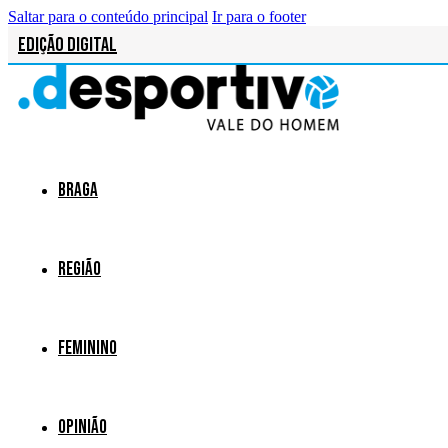
Saltar para o conteúdo principal
Ir para o footer
Edição Digital
Braga
Região
Feminino
Opinião