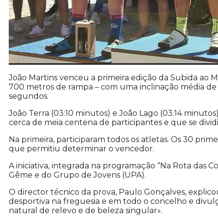
João Martins venceu a primeira edição da Subida ao 
700 metros de rampa – com uma inclinação média de 
segundos.
João Terra (03:10 minutos) e João Lago (03:14 minut
cerca de meia centena de participantes e que se divid
Na primeira, participaram todos os atletas. Os 30 pri
que permitiu determinar o vencedor.
A iniciativa, integrada na programação “Na Rota das C
Gême e do Grupo de Jovens (UPA).
O director técnico da prova, Paulo Gonçalves, explico
desportiva na freguesia e em todo o concelho e divu
natural de relevo e de beleza singular».