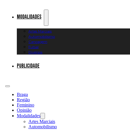
Modalidades
Artes Marciais
Automobilismo
Canoagem
Futsal
Diversos
Publicidade
Braga
Região
Feminino
Opinião
Modalidades
Artes Marciais
Automobilismo