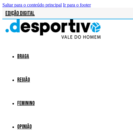
Saltar para o conteúdo principal
Ir para o footer
Edição Digital
Braga
Região
Feminino
Opinião