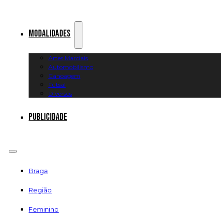
Modalidades
Artes Marciais
Automobilismo
Canoagem
Futsal
Diversos
Publicidade
Braga
Região
Feminino