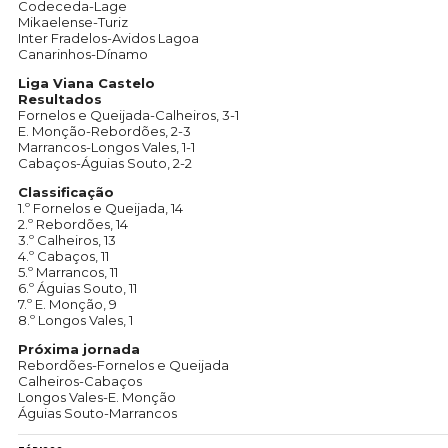
Codeceda-Lage
Mikaelense-Turiz
Inter Fradelos-Avidos Lagoa
Canarinhos-Dínamo
Liga Viana Castelo
Resultados
Fornelos e Queijada-Calheiros, 3-1
E. Monção-Rebordões, 2-3
Marrancos-Longos Vales, 1-1
Cabaços-Águias Souto, 2-2
Classificação
1.º Fornelos e Queijada, 14
2.º Rebordões, 14
3.º Calheiros, 13
4.º Cabaços, 11
5.º Marrancos, 11
6.º Águias Souto, 11
7.º E. Monção, 9
8.º Longos Vales, 1
Próxima jornada
Rebordões-Fornelos e Queijada
Calheiros-Cabaços
Longos Vales-E. Monção
Águias Souto-Marrancos