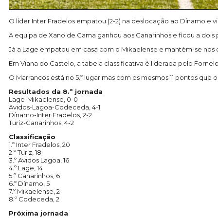
O líder Inter Fradelos empatou (2-2) na deslocação ao Dínamo e vi
A equipa de Xano de Gama ganhou aos Canarinhos e ficou a dois p
Já a Lage empatou em casa com o Mikaelense e mantém-se nos quat
Em Viana do Castelo, a tabela classificativa é liderada pelo For
O Marrancos está no 5.º lugar mas com os mesmos 11 pontos que o 
Resultados da 8.º jornada
Lage-Mikaelense, 0-0
Avidos-Lagoa-Codeceda, 4-1
Dínamo-Inter Fradelos, 2-2
Turiz-Canarinhos, 4-2
Classificação
1.º Inter Fradelos, 20
2.º Turiz, 18
3.º Avidos Lagoa, 16
4.º Lage, 14
5.º Canarinhos, 6
6.º Dínamo, 5
7.º Mikaelense, 2
8.º Codeceda, 2
Próxima jornada