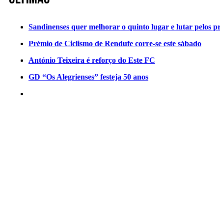
Sandinenses quer melhorar o quinto lugar e lutar pelos p
Prémio de Ciclismo de Rendufe corre-se este sábado
António Teixeira é reforço do Este FC
GD “Os Alegrienses” festeja 50 anos