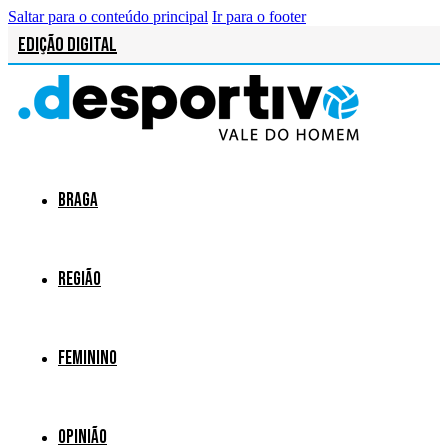
Saltar para o conteúdo principal
Ir para o footer
Edição Digital
Braga
Região
Feminino
Opinião