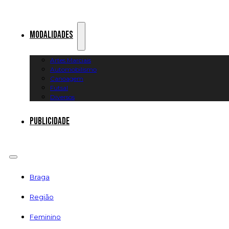
Modalidades
Artes Marciais
Automobilismo
Canoagem
Futsal
Diversos
Publicidade
Braga
Região
Feminino