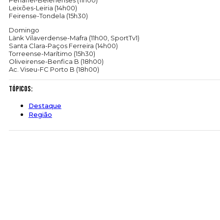
Penafiel-Belenenses (11h00)
Leixões-Leiria (14h00)
Feirense-Tondela (15h30)
Domingo
Länk Vilaverdense-Mafra (11h00, SportTv1)
Santa Clara-Paços Ferreira (14h00)
Torreense-Marítimo (15h30)
Oliveirense-Benfica B (18h00)
Ac. Viseu-FC Porto B (18h00)
Tópicos:
Destaque
Região