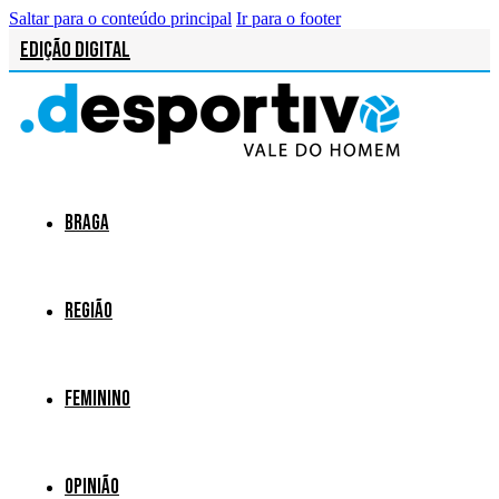
Saltar para o conteúdo principal
Ir para o footer
Edição Digital
Braga
Região
Feminino
Opinião