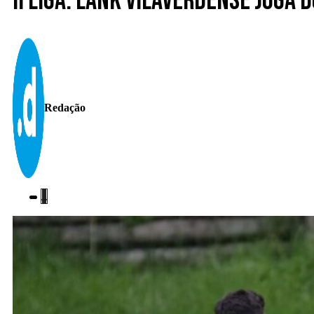
II Liga. Lank Vilaverdense joga
Redação