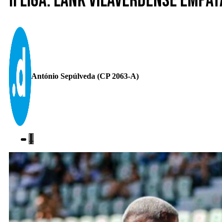
II Liga. Lank Vilaverdense empat
António Sepúlveda (CP 2063-A)