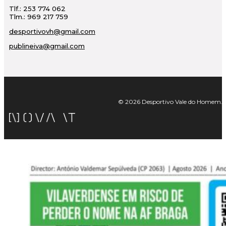
Tlf.: 253 774 062
Tlm.: 969 217 759
desportivovh@gmail.com
publineiva@gmail.com
© 2026 Desportivo Vale do Homem. Tod