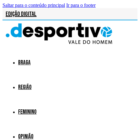
Saltar para o conteúdo principal
Ir para o footer
Edição Digital
Braga
Região
Feminino
Opinião