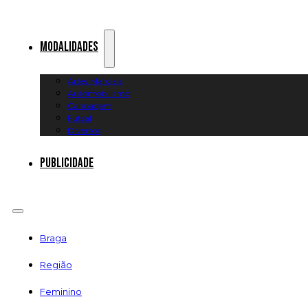
Modalidades
Artes Marciais
Automobilismo
Canoagem
Futsal
Diversos
Publicidade
Braga
Região
Feminino