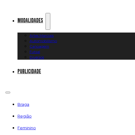
Modalidades
Artes Marciais
Automobilismo
Canoagem
Futsal
Diversos
Publicidade
Braga
Região
Feminino