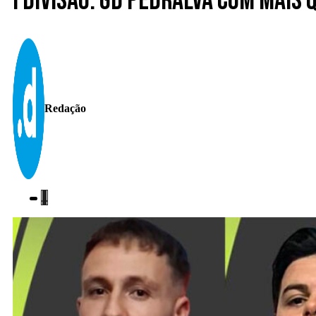
I Divisão. GD Pedralva com mais
Redação