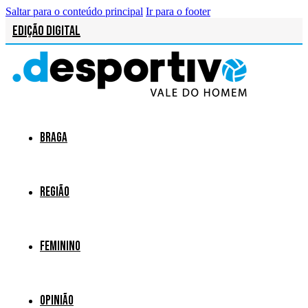
Saltar para o conteúdo principal
Ir para o footer
Edição Digital
Braga
Região
Feminino
Opinião