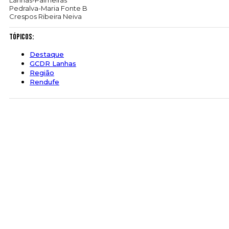
Lanhas-Palmeiras
Pedralva-Maria Fonte B
Crespos Ribeira Neiva
Tópicos:
Destaque
GCDR Lanhas
Região
Rendufe