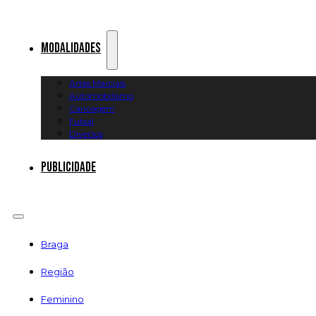
Modalidades
Artes Marciais
Automobilismo
Canoagem
Futsal
Diversos
Publicidade
Braga
Região
Feminino