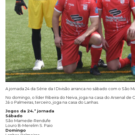
A jornada 24 da Série da I Divisão arranca no sábado com o São 
No domingo, o líder Ribeira do Neiva, joga na casa do Arsenal d
Já o Palmeiras, terceiro, joga na casa do Lanhas.
Jogos da 24.ª jornada
Sábado
São Mamede-Rendufe
Louro B-Merelim S. Paio
Domingo