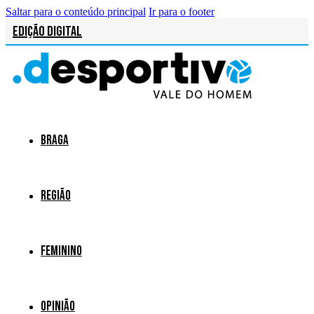
Saltar para o conteúdo principal
Ir para o footer
Edição Digital
Braga
Região
Feminino
Opinião