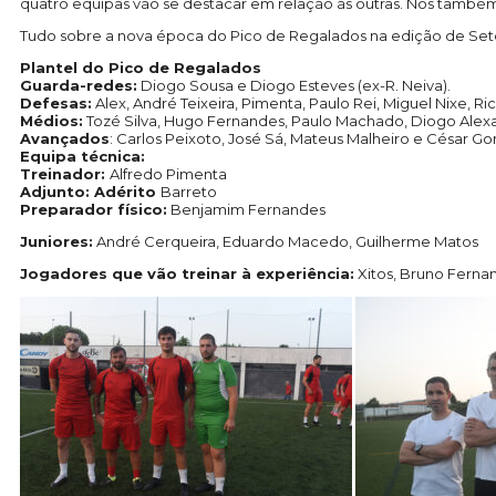
quatro equipas vão se destacar em relação às outras. Nós também
Tudo sobre a nova época do Pico de Regalados na edição de Se
Plantel do Pico de Regalados
Guarda-redes:
Diogo Sousa e Diogo Esteves (ex-R. Neiva).
Defesas:
Alex, André Teixeira, Pimenta, Paulo Rei, Miguel Nixe, Ri
Médios:
Tozé Silva, Hugo Fernandes, Paulo Machado, Diogo Alexan
Avançados
: Carlos Peixoto, José Sá, Mateus Malheiro e César Go
Equipa técnica:
Treinador:
Alfredo Pimenta
Adjunto: Adérito
Barreto
Preparador físico:
Benjamim Fernandes
Juniores:
André Cerqueira, Eduardo Macedo, Guilherme Matos
Jogadores que vão treinar à experiência:
Xitos, Bruno Fernand