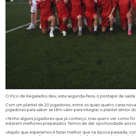
O Pico de Regalados deu, esta segunda-feira, o pontapé de saída p
Com um plantel de 20 jogadores, entre os quais quatro caras nova
jogadores para saber se têm valor para integrar o plantel sénior d
«Tenho alguns jogadores que já conheço, mas quero ver como foi 
estarem melhores preparados. Temos de dar oportunidade aos nos
«Aquilo que esperamos é fazer melhor que na época passada, como