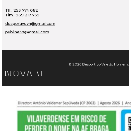
Tlf.: 253 774 062
Tlm.: 969 217 759
desportivovh@gmail.com
publineiva@gmail.com
© 2026 Desportivo Vale do Homem. Tod