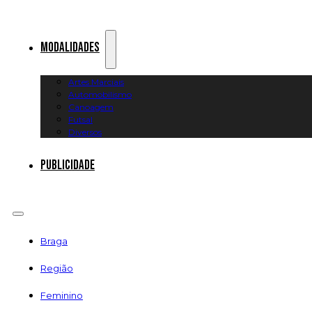
Modalidades
Artes Marciais
Automobilismo
Canoagem
Futsal
Diversos
Publicidade
Braga
Região
Feminino