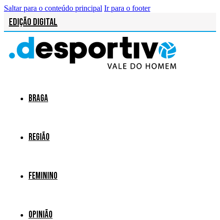
Saltar para o conteúdo principal
Ir para o footer
Edição Digital
Braga
Região
Feminino
Opinião